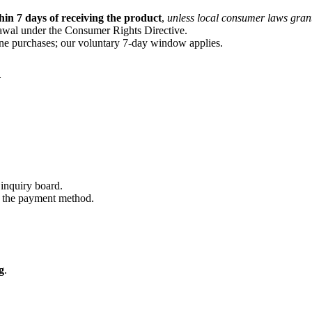
hin 7 days of receiving the product
,
unless local consumer laws gran
awal under the Consumer Rights Directive.
ine purchases; our voluntary 7-day window applies.
d
 inquiry board.
 the payment method.
g
.