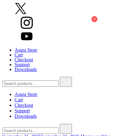
Skip
to
content
0
Asura Store
Cart
Checkout
Support
Downloads
Search
for:
Asura Store
Cart
Checkout
Support
Downloads
Search
for: