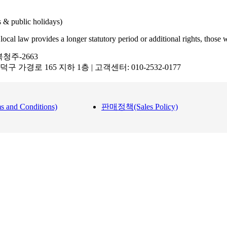
& public holidays)
ocal law provides a longer statutory period or additional rights, those wi
북청주-2663
 흥덕구 가경로 165 지하 1층 | 고객센터: 010-2532-0177
nd Conditions)
판매정책(Sales Policy)