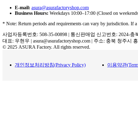
E-mail:
asura@asurafactoryshop.com
Business Hours:
Weekdays 10:00–17:00 (Closed on weekends 
* Note: Return periods and requirements can vary by jurisdiction. If a l
사업자등록번호: 508-35-00898 | 통신판매업 신고번호: 2024-충
대표: 우현우 | asura@asurafactoryshop.com | 주소: 충북 청주시
© 2025 ASURA Factory. All rights reserved.
개인정보처리방침(Privacy Policy)
이용약관(Terms a